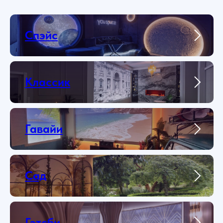
Спэйс
Классик
Гавайи
Сад
Гэтсби