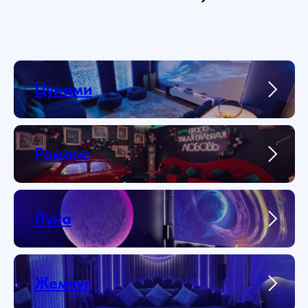
Цунами
Романс
Луна
Жемчуг