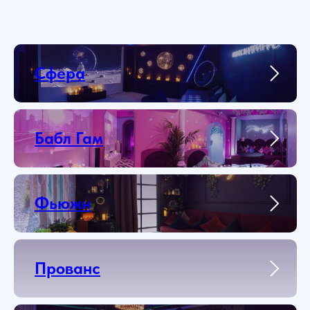
Сфера
Бабл Гам
Фьюжн
Прованс