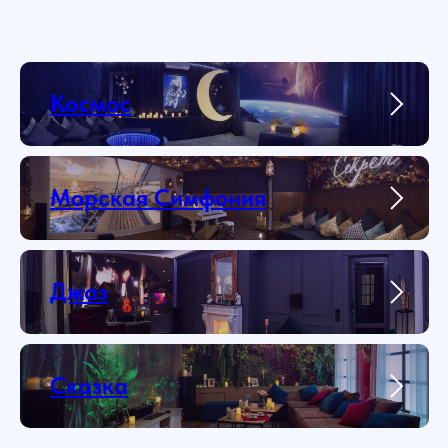
Космос
Морская Симфония
Джаз
Сказка