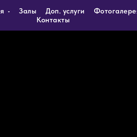
ия
Залы
Доп. услуги
Фотогалере
Контакты