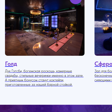
Голд
Сфер
Дух Гэтсби, богемская роскошь, камерные
Зал для б
свадьбы, стильные вечеринки-именно в этом зале.
бесконечн
А приятным бонусом станут коктейли,
сияющими 
приготовленные за нашей барной стойкой.