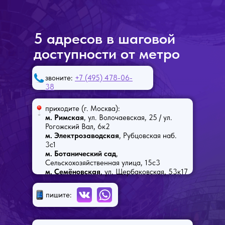
5 адресов в шаговой
доступности от метро
звоните:
+7 (495) 478-06-
38
приходите (г. Москва):
м. Римская
, ул. Волочаевская, 25 / ул.
Рогожский Вал, 6к2
м. Электрозаводская
, Рубцовская наб.
3с1
м. Ботанический сад
,
Сельскохозяйственная улица, 15с3
м. Семёновская
, ул. Щербаковская, 53к17
пишите: