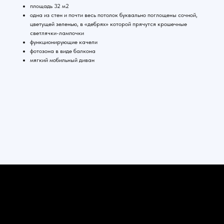
площадь 32 м2
одна из стен и почти весь потолок буквально поглощены сочной,
цветущей зеленью, в «дебрях» которой прячутся крошечные
светлячки-лампочки
функционирующие качели
фотозона в виде балкона
мягкий мобильный диван