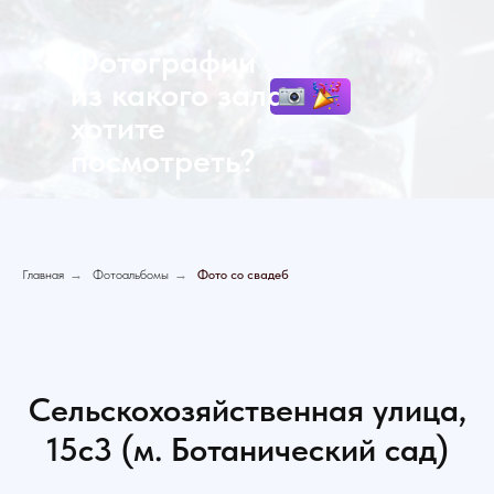
Фотографии
из какого
зала
хотите
посмотреть?
Главная
→
Фотоальбомы
→
Фото со свадеб
Сельскохозяйственная улица,
15с3 (м. Ботанический сад)