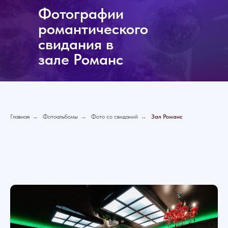
Фотографии
романтического
свидания в
зале Романс
Главная
→
Фотоальбомы
→
Фото со свиданий
→
Зал Романс