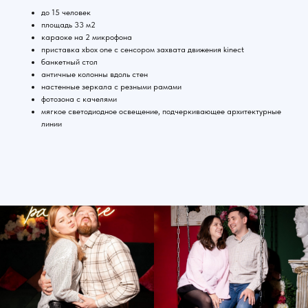
до 15 человек
площадь 33 м2
караоке на 2 микрофона
приставка xbox one с сенсором захвата движения kinect
банкетный стол
античные колонны вдоль стен
настенные зеркала с резными рамами
фотозона с качелями
мягкое светодиодное освещение, подчеркивающее архитектурные
линии