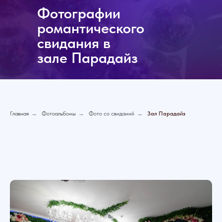
Фотографии
романтического
свидания в
зале Парадайз
Главная
→
Фотоальбомы
→
Фото со свиданий
→
Зал Парадайз