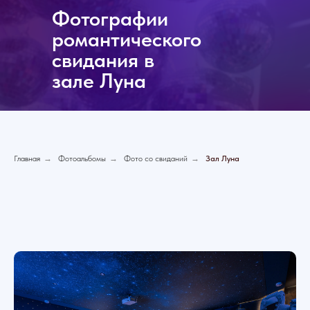
Фотографии
романтического
свидания в
зале Луна
Главная
→
Фотоальбомы
→
Фото со свиданий
→
Зал Луна