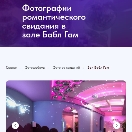
Фотографии
романтического
свидания в
зале Бабл Гам
Главная
→
Фотоальбомы
→
Фото со свиданий
→
Зал Бабл Гам