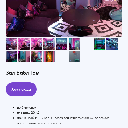
Зал Бабл Гам
Хочу сюда
до 8 человек
площадь 20 м2
яркий необычный зал в цветах солнечного Майями, заряжает
энергетикой петь и танцевать