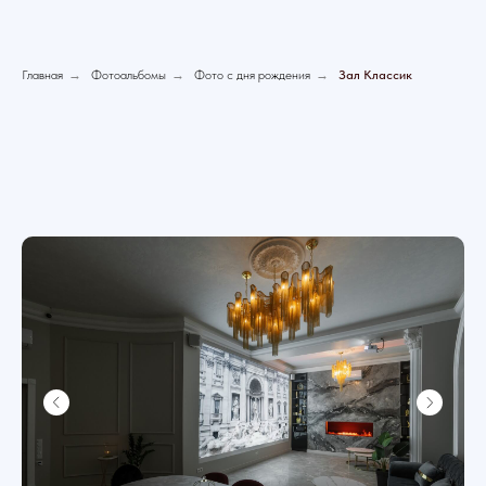
Главная
→
Фотоальбомы
→
Фото с дня рождения
→
Зал Классик