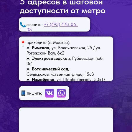
5 адресов в шаговой
доступности от метро
звоните:
+7 (495) 478-06-
38
приходите (г. Москва):
м. Римская
, ул. Волочаевская, 25 / ул.
Рогожский Вал, 6к2
м. Электрозаводская
, Рубцовская наб.
3с1
м. Ботанический сад
,
Сельскохозяйственная улица, 15с3
м. Измайлово
, ул. Щербаковская, 53к17
пишите: