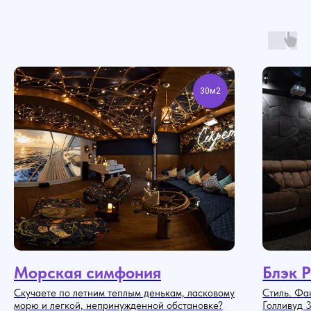
Секрет - это
event-пространство
для тебя и твоих друзей
30м2
Морская симфония
Блэк 
Скучаете по летним теплым денькам, ласковому
Стиль. Фак
морю и легкой, непринужденной обстановке?
Голливуд 3