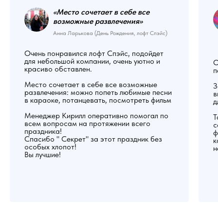
«Место сочетает в себе все
возможные развлечения»
Анна Ларькова (День Рождения, лофт Спэйс)
Очень понравился лофт Спэйс, подойдет
для небольшой компании, очень уютно и
О
красиво обставлен.
п
Место сочетает в себе все возможные
З
развлечения: можно попеть любимые песни
в
в караоке, потанцевать, посмотреть фильм
д
Менеджер Кирилл оперативно помогал по
Т
всем вопросам на протяжении всего
с
праздника!
ф
Спасибо " Секрет" за этот праздник без
к
особых хлопот!
н
Вы лучшие!