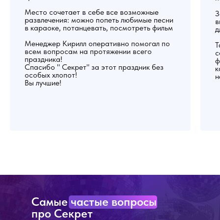
Место сочетает в себе все возможные
З
развлечения: можно попеть любимые песни
в
в караоке, потанцевать, посмотреть фильм
д
Менеджер Кирилл оперативно помогал по
Т
всем вопросам на протяжении всего
с
праздника!
ф
Спасибо " Секрет" за этот праздник без
к
особых хлопот!
н
Вы лучшие!
Самые частые вопросы
про Секрет