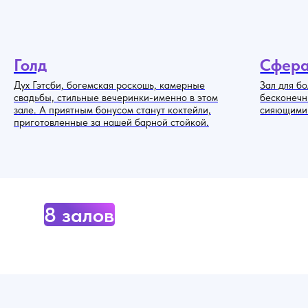
Голд
Сфер
Дух Гэтсби, богемская роскошь, камерные
Зал для б
свадьбы, стильные вечеринки-именно в этом
бесконечн
зале. А приятным бонусом станут коктейли,
сияющими
приготовленные за нашей барной стойкой.
8 залов по адресу:
Сельскохозяйственная улица, 15с3
(м. Ботанический сад)