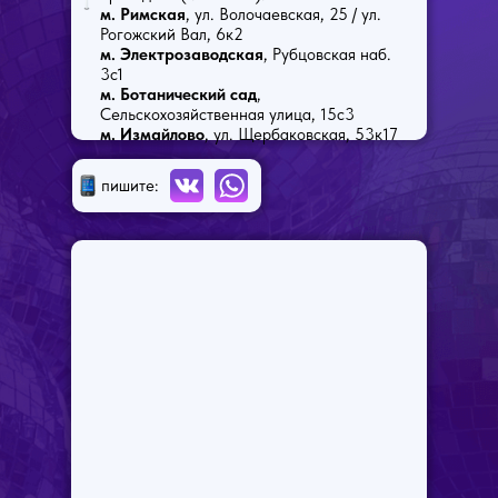
м. Римская
, ул. Волочаевская, 25 / ул.
Рогожский Вал, 6к2
м. Электрозаводская
, Рубцовская наб.
3с1
м. Ботанический сад
,
Сельскохозяйственная улица, 15с3
м. Измайлово
, ул. Щербаковская, 53к17
пишите: