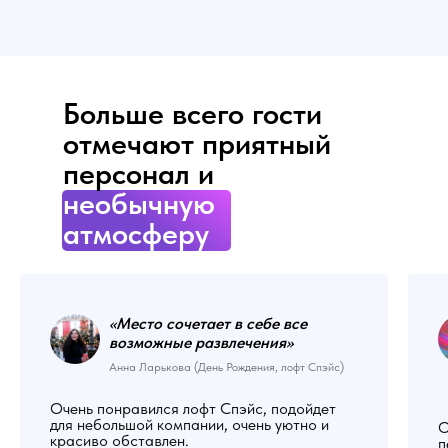
Больше всего гости
отмечают приятный
персонал и
необычную
атмосферу
«Место сочетает в себе все
возможные развлечения»
Анна Ларькова (День Рождения, лофт Спэйс)
Очень понравился лофт Спэйс, подойдет
для небольшой компании, очень уютно и
О
красиво обставлен.
п