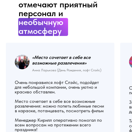
отмечают приятный
персонал и
необычную
атмосферу
«Место сочетает в себе все
возможные развлечения»
Анна Ларькова (День Рождения, лофт Спэйс)
Очень понравился лофт Спэйс, подойдет
для небольшой компании, очень уютно и
О
красиво обставлен.
п
Место сочетает в себе все возможные
З
развлечения: можно попеть любимые песни
в
в караоке, потанцевать, посмотреть фильм
д
Менеджер Кирилл оперативно помогал по
Т
всем вопросам на протяжении всего
с
праздника!
ф