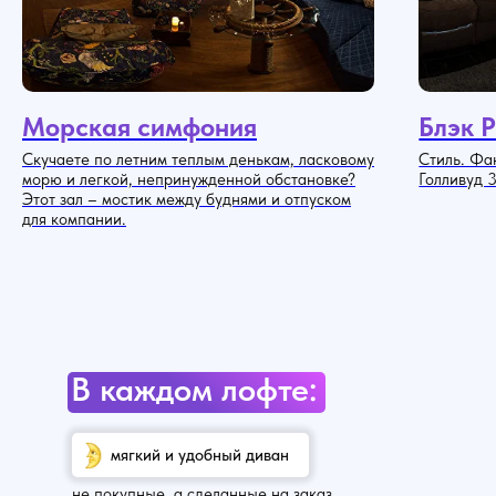
Морская симфония
Блэк 
Скучаете по летним теплым денькам, ласковому
Стиль. Фак
морю и легкой, непринужденной обстановке?
Голливуд 3
Этот зал – мостик между буднями и отпуском
для компании.
В каждом лофте:
мягкий и удобный диван
не покупные, а сделанные на заказ,