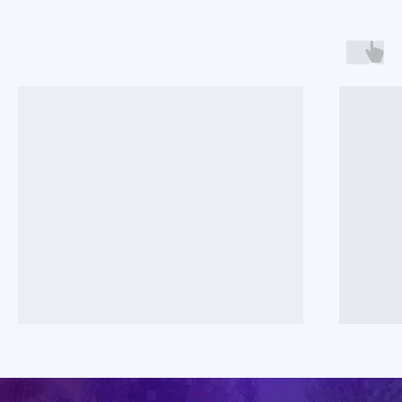
Секрет - это
event-пространство
для тебя и твоих друзей