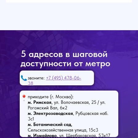
5 адресов в шаговой
доступности от метро
звоните:
+7 (495) 478-06-
38
приходите (г. Москва):
м. Римская
, ул. Волочаевская, 25 / ул.
Рогожский Вал, 6к2
м. Электрозаводская
, Рубцовская наб.
3с1
м. Ботанический сад
,
Сельскохозяйственная улица, 15с3
м. Измайлово
, ул. Щербаковская, 53к17