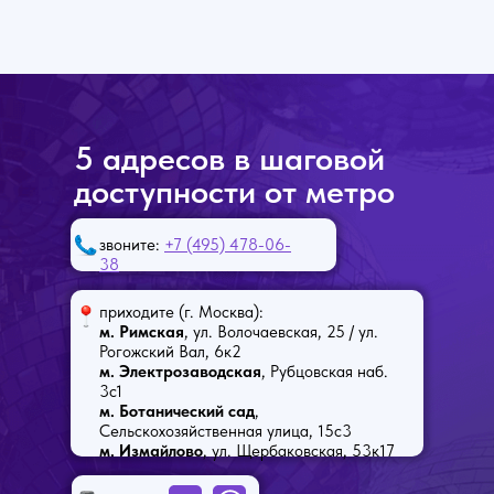
5 адресов в шаговой
доступности от метро
звоните:
+7 (495) 478-06-
38
приходите (г. Москва):
м. Римская
, ул. Волочаевская, 25 / ул.
Рогожский Вал, 6к2
м. Электрозаводская
, Рубцовская наб.
3с1
м. Ботанический сад
,
Сельскохозяйственная улица, 15с3
м. Измайлово
, ул. Щербаковская, 53к17