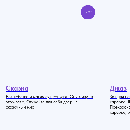
32м2
Сказка
Джаз
Волшебство и магия существуют. Они живут в
Зал для н
этом зале. Откройте для себя дверь в
караоке. 
сказочный мир!
Прекрасна
караоке, 