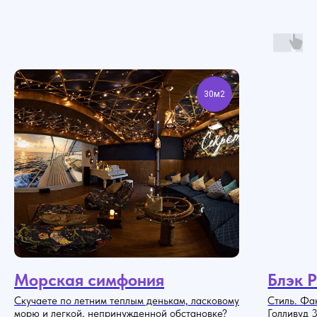
30м2
Морская симфония
Блэк 
Скучаете по летним теплым денькам, ласковому
Стиль. Фак
морю и легкой, непринужденной обстановке?
Голливуд 3