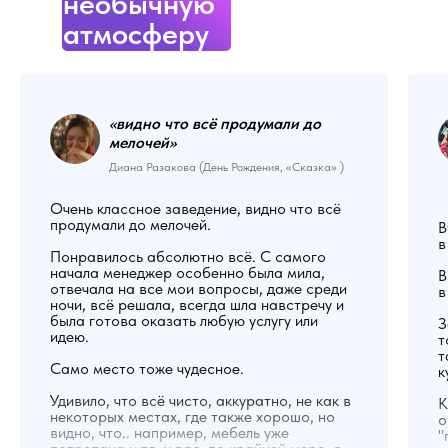
необычную
атмосферу
«видно что всё продумали до
мелочей
»
Диана Разакова (День Рождения, «Сказка» )
Очень классное заведение, видно что всё
продумали до мелочей.
В
в
Понравилось абсолютно всё. С самого
начала менеджер особенно была мила,
В
отвечала на все мои вопросы, даже среди
в
ночи, всё решала, всегда шла навстречу и
была готова оказать любую услугу или
З
идею.
т
т
Само место тоже чудесное.
к
Удивило, что всё чисто, аккуратно, не как в
К
некоторых местах, где также хорошо, но
о
видно, что.. например, мебель уже
"