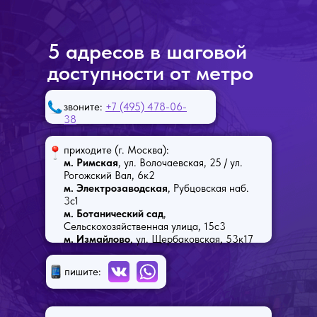
5 адресов в шаговой
доступности от метро
звоните:
+7 (495) 478-06-
38
приходите (г. Москва):
м. Римская
, ул. Волочаевская, 25 / ул.
Рогожский Вал, 6к2
м. Электрозаводская
, Рубцовская наб.
3с1
м. Ботанический сад
,
Сельскохозяйственная улица, 15с3
м. Измайлово
, ул. Щербаковская, 53к17
пишите: