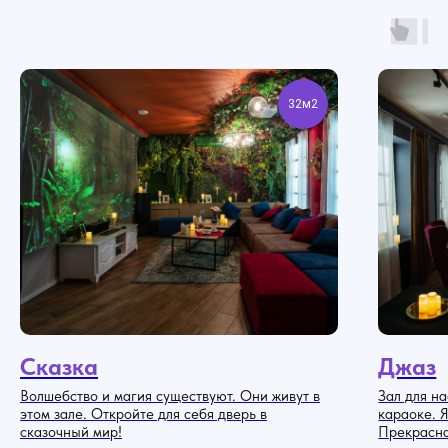
32м2
Сказка
Джаз
Волшебство и магия существуют. Они живут в
Зал для н
этом зале. Откройте для себя дверь в
караоке. 
сказочный мир!
Прекрасна