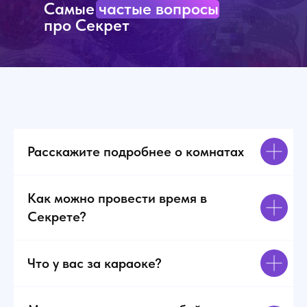
Самые частые вопросы
вернемся!
д
В
про Секрет
с
С
з
р
б
О
и
п
р
Расскажите подробнее о комнатах
Д
с
в
б
Как можно провести время в
С
Секрете?
л
к
Что у вас за караоке?