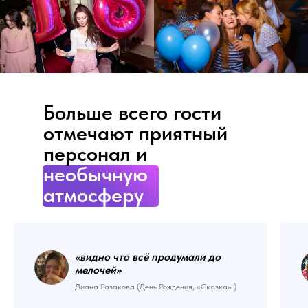
Больше всего гости
отмечают приятный
персонал и
необычную
атмосферу
«видно что всё продумали до
мелочей
»
Диана Разакова (День Рождения, «Сказка» )