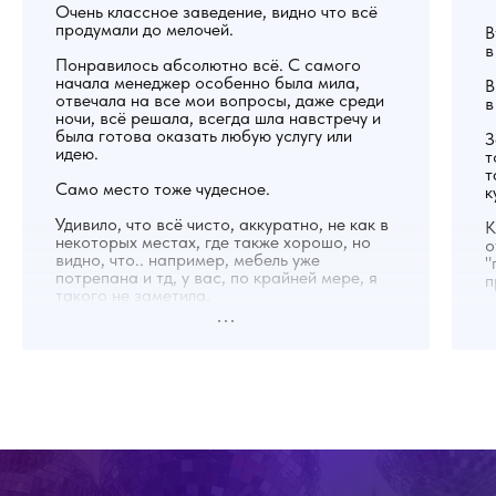
Очень классное заведение, видно что всё
продумали до мелочей.
В
в
Понравилось абсолютно всё. С самого
начала менеджер особенно была мила,
В
отвечала на все мои вопросы, даже среди
в
ночи, всё решала, всегда шла навстречу и
была готова оказать любую услугу или
З
идею.
т
т
Само место тоже чудесное.
к
Удивило, что всё чисто, аккуратно, не как в
К
некоторых местах, где также хорошо, но
о
видно, что.. например, мебель уже
"
потрепана и тд, у вас, по крайней мере, я
п
такого не заметила.
У
Именинник был доволен, я тоже, еда
д
вкусная, особенно вок, напитки тоже, кино
д
можно найти любое, потому что у них есть
ф
подписка на многих платформах.
д
б
п
Мы пришли немного пораньше
ф
назначенного времени, минут на 20
наверное, но было уже можно сказать всё
Т
готово. Отличное место, обязательно
в