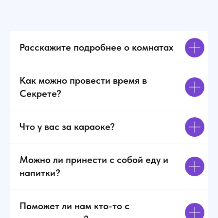
О
и
п
р
Расскажите подробнее о комнатах
Д
с
в
б
Как можно провести время в
С
Секрете?
л
к
Что у вас за караоке?
Можно ли принести с собой еду и
напитки?
Поможет ли нам кто-то с