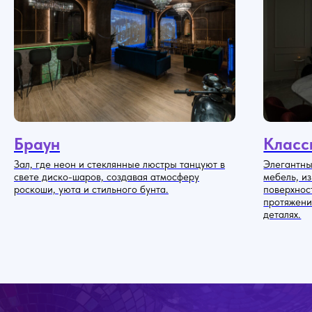
Браун
Класс
Зал, где неон и стеклянные люстры танцуют в
Элегантны
свете диско-шаров, создавая атмосферу
мебель, и
роскоши, уюта и стильного бунта.
поверхнос
протяжени
деталях.