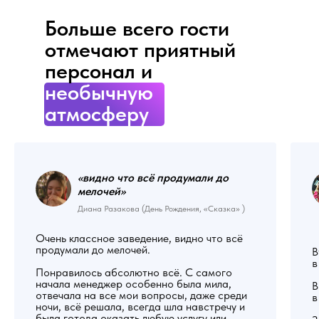
Больше всего гости
отмечают приятный
персонал и
необычную
атмосферу
«видно что всё продумали до
мелочей
»
Диана Разакова (День Рождения, «Сказка» )
Очень классное заведение, видно что всё
продумали до мелочей.
В
в
Понравилось абсолютно всё. С самого
начала менеджер особенно была мила,
В
отвечала на все мои вопросы, даже среди
в
ночи, всё решала, всегда шла навстречу и
была готова оказать любую услугу или