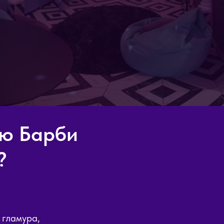
ую Барби
?
 гламура,