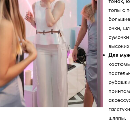
тонах, ю
топы с 
большие
очки, ш
сумочки
высоких
Для му
костюмы
пастель
рубашки
принтам
аксессу
галстук
шляпы.