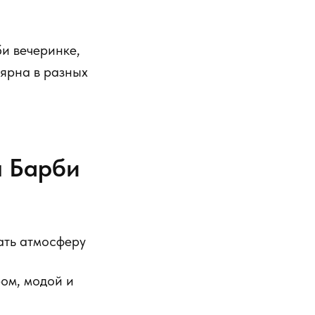
и вечеринке,
лярна в разных
ы Барби
ать атмосферу
ом, модой и