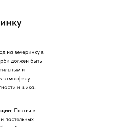
ринку
од на вечеринку в
арби должен быть
стильным и
ь атмосферу
тности и шика.
нщин
: Платья в
 и пастельных