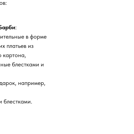
ов:
Барби
:
ительные в форме
их платьев из
о картона,
ные блестками и
дарок, например,
и блестками.