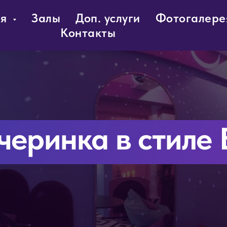
ия
Залы
Доп. услуги
Фотогалере
Контакты
черинка в стиле