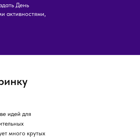
оздать День
ми активностями,
ринку
ве идей для
ительных
ует много крутых