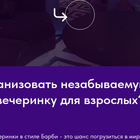
анизовать незабываем
вечеринку для взрослых
ринки в стиле Барби - это шанс погрузиться в мир