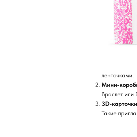
ленточками.
Мини-короб
браслет или б
3D-карточк
Такие пригла