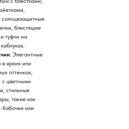
бки с блестками,
пайетками,
 солнцезащитные
ляпки, блестящие
 и туфли на
 каблуках.
жчин
: Элегантные
 в ярких или
ных оттенках,
 с цветными
и, стильные
ары, такие как
и-бабочки или