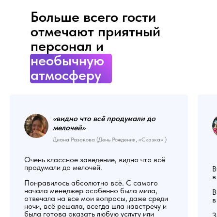
Больше всего гости
отмечают приятный
персонал и
необычную
атмосферу
«видно что всё продумали до
мелочей
»
Диана Разакова (День Рождения, «Сказка» )
Очень классное заведение, видно что всё
продумали до мелочей.
В
в
Понравилось абсолютно всё. С самого
начала менеджер особенно была мила,
В
отвечала на все мои вопросы, даже среди
в
ночи, всё решала, всегда шла навстречу и
была готова оказать любую услугу или
З