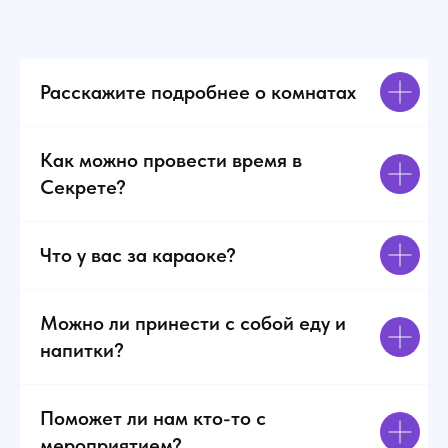
О
и
п
р
Расскажите подробнее о комнатах
Д
с
в
б
Как можно провести время в
С
Секрете?
л
к
Что у вас за караоке?
Можно ли принести с собой еду и
напитки?
Поможет ли нам кто-то с
мероприятием?