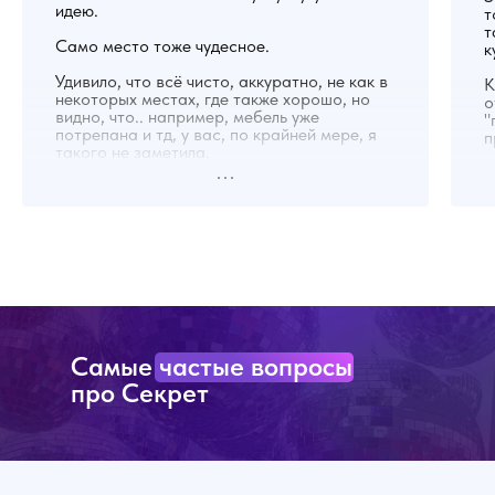
идею.
т
т
Само место тоже чудесное.
к
Удивило, что всё чисто, аккуратно, не как в
К
некоторых местах, где также хорошо, но
о
видно, что.. например, мебель уже
"
потрепана и тд, у вас, по крайней мере, я
п
такого не заметила.
У
Именинник был доволен, я тоже, еда
д
вкусная, особенно вок, напитки тоже, кино
д
можно найти любое, потому что у них есть
ф
подписка на многих платформах.
д
б
п
Мы пришли немного пораньше
ф
назначенного времени, минут на 20
наверное, но было уже можно сказать всё
Т
готово. Отличное место, обязательно
в
Самые частые вопросы
вернемся!
д
В
про Секрет
с
С
з
р
б