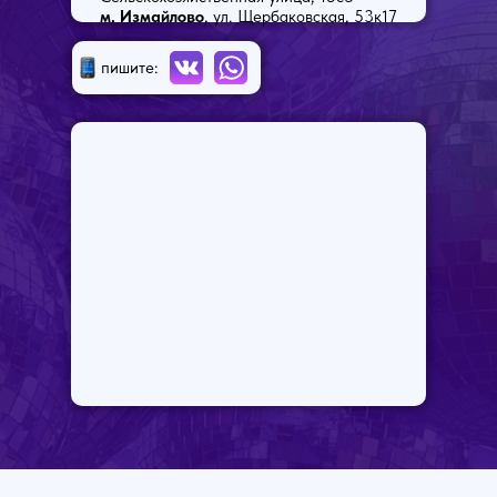
м. Измайлово
, ул. Щербаковская, 53к17
пишите: