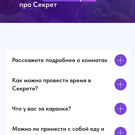
В
про Секрет
с
С
з
р
б
О
и
п
р
Расскажите подробнее о комнатах
Д
с
в
б
Как можно провести время в
С
Секрете?
л
к
Что у вас за караоке?
Можно ли принести с собой еду и