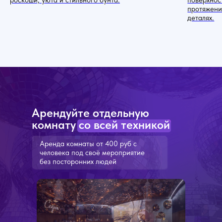
роскоши, уюта и стильного бунта.
поверхнос
протяжени
деталях.
Арендуйте отдельную
комнату со всей техникой
Аренда комнаты от 400 руб с
человека под своё мероприятие
без посторонних людей