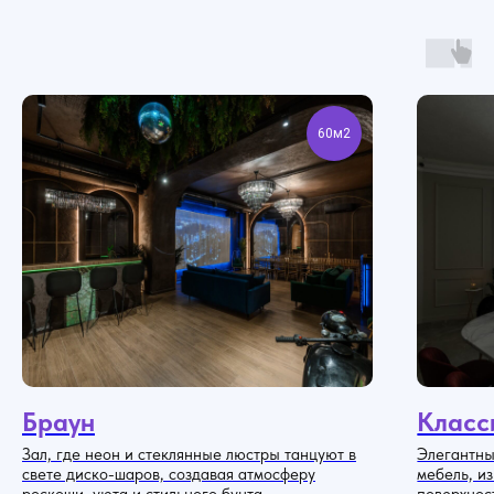
Секрет - это
event-пространство
для тебя и твоих друзей
60м2
Браун
Класс
Зал, где неон и стеклянные люстры танцуют в
Элегантны
свете диско-шаров, создавая атмосферу
мебель, и