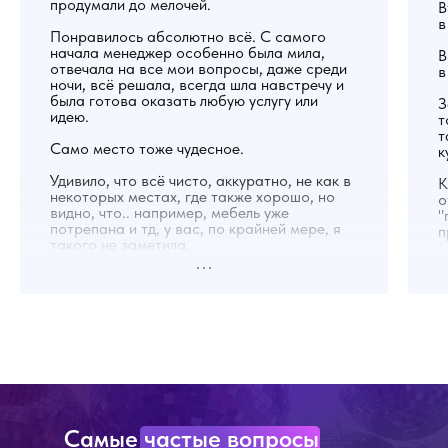
продумали до мелочей.
В
в
Понравилось абсолютно всё. С самого
начала менеджер особенно была мила,
В
отвечала на все мои вопросы, даже среди
в
ночи, всё решала, всегда шла навстречу и
была готова оказать любую услугу или
З
идею.
т
т
Само место тоже чудесное.
к
Удивило, что всё чисто, аккуратно, не как в
К
некоторых местах, где также хорошо, но
о
видно, что.. например, мебель уже
"
потрепана и тд, у вас, по крайней мере, я
п
такого не заметила.
У
Именинник был доволен, я тоже, еда
д
вкусная, особенно вок, напитки тоже, кино
д
можно найти любое, потому что у них есть
ф
подписка на многих платформах.
д
б
п
Мы пришли немного пораньше
ф
назначенного времени, минут на 20
наверное, но было уже можно сказать всё
Т
готово. Отличное место, обязательно
в
Самые частые вопросы
вернемся!
д