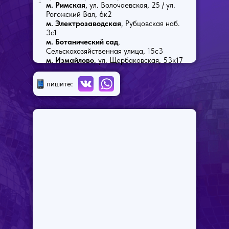
м. Римская
, ул. Волочаевская, 25 / ул.
Рогожский Вал, 6к2
м. Электрозаводская
, Рубцовская наб.
3с1
м. Ботанический сад
,
Сельскохозяйственная улица, 15с3
м. Измайлово
, ул. Щербаковская, 53к17
пишите: