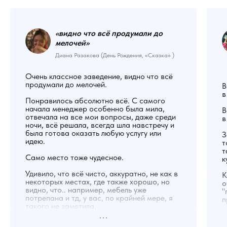
«видно что всё продумали до
мелочей
»
Диана Разакова (День Рождения, «Сказка» )
Очень классное заведение, видно что всё
продумали до мелочей.
В
в
Понравилось абсолютно всё. С самого
начала менеджер особенно была мила,
В
отвечала на все мои вопросы, даже среди
в
ночи, всё решала, всегда шла навстречу и
была готова оказать любую услугу или
З
идею.
т
т
Само место тоже чудесное.
к
Удивило, что всё чисто, аккуратно, не как в
К
некоторых местах, где также хорошо, но
о
видно, что.. например, мебель уже
"
потрепана и тд, у вас, по крайней мере, я
п
такого не заметила.
У
Именинник был доволен, я тоже, еда
д