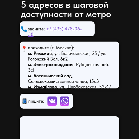
5 адресов в шаговой
доступности от метро
звоните:
+7 (495) 478-06-
38
приходите (г. Москва):
м. Римская
, ул. Волочаевская, 25 / ул.
Рогожский Вал, 6к2
м. Электрозаводская
, Рубцовская наб.
3с1
м. Ботанический сад
,
Сельскохозяйственная улица, 15с3
м. Измайлово
, ул. Щербаковская, 53к17
пишите: