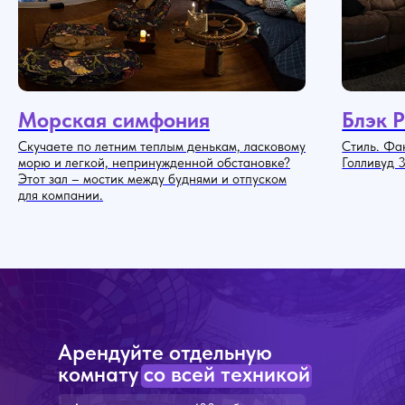
Морская симфония
Блэк 
Скучаете по летним теплым денькам, ласковому
Стиль. Фак
морю и легкой, непринужденной обстановке?
Голливуд 3
Этот зал – мостик между буднями и отпуском
для компании.
Арендуйте отдельную
комнату со всей техникой