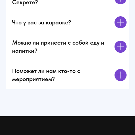
Секрете?
л
к
Что у вас за караоке?
Можно ли принести с собой еду и
напитки?
Поможет ли нам кто-то с
мероприятием?