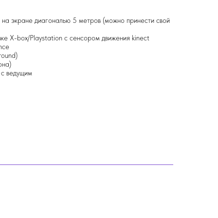
на экране диагональю 5 метров (можно принести свой
ке X-box/Playstation с сенсором движения kinect
nce
round)
она)
 с ведущим