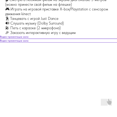
(можно принести свой фильм на флешке)
🎮 Играть на игровой приставке X-box/Playstation с сенсором
движения kinect
🕺 Танцевать с игрой Just Dance
🔊 Слушать музыку (Dolby Surround)
🎤 Петь с караоке (2 микрофона)
🎉 Заказать интерактивную игру с ведущим
Видео-презентация зала
Видео-презентация зала