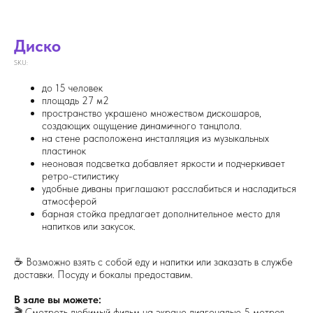
Диско
SKU:
до 15 человек
площадь 27 м2
пространство украшено множеством дискошаров,
создающих ощущение динамичного танцпола.
на стене расположена инсталляция из музыкальных
пластинок
неоновая подсветка добавляет яркости и подчеркивает
ретро-стилистику
удобные диваны приглашают расслабиться и насладиться
атмосферой
барная стойка предлагает дополнительное место для
напитков или закусок.
☕ Возможно взять с собой еду и напитки или заказать в службе
доставки. Посуду и бокалы предоставим.
В зале вы можете:
🎬 Смотреть любимый фильм на экране диагональю 5 метров