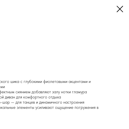
еского шика с глубокими фиолетовыми акцентами и
ями
фектным сиянием добавляют залу нотки гламура
ой диван для комфортного отдыха
о-шар — для танцев и динамичного настроения
ркальные элементы усиливают ощущение погружения в