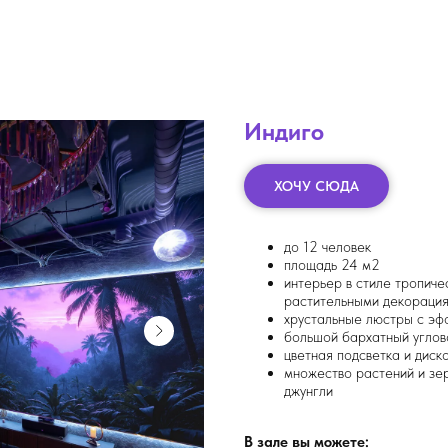
Индиго
ХОЧУ СЮДА
до 12 человек
площадь 24 м2
интерьер в стиле тропич
растительными декораци
хрустальные люстры с эф
большой бархатный углов
цветная подсветка и диск
множество растений и зе
джунгли
В зале вы можете: