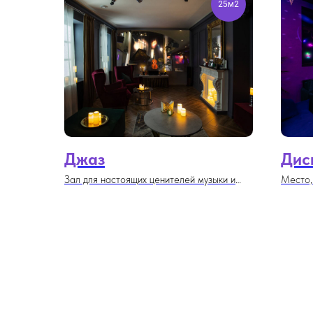
25м2
Джаз
Дис
Зал для настоящих ценителей музыки и
Место,
караоке. Яркий, но классический интерьер.
годов 
Прекрасная акустика и
множес
профессиональное караоке, окунись в
ощущен
атмосферу джаза.