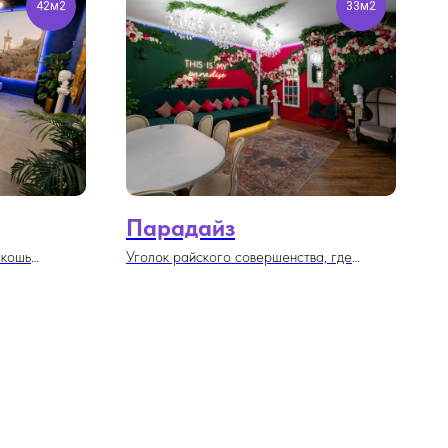
42м2
33м2
Парадайз
скошь
Уголок райского совершенства, где
элегантность интерьера, мягкий свет
люстр и изысканные детали создают
атмосферу незабываемого праздника.