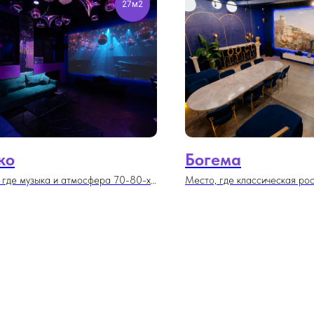
27м2
ко
Богема
 где музыка и атмосфера 70-80-х
Место, где классическая ро
оживают. Пространство украшено
встречается с современной
твом дискошаров, создающих
элегантностью.
ие динамичного танцпола.